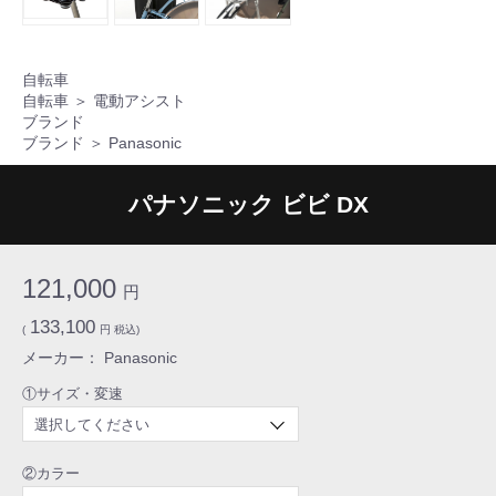
自転車
自転車
＞
電動アシスト
ブランド
ブランド
＞
Panasonic
パナソニック ビビ DX
121,000
円
133,100
(
円 税込)
メーカー： Panasonic
①サイズ・変速
②カラー