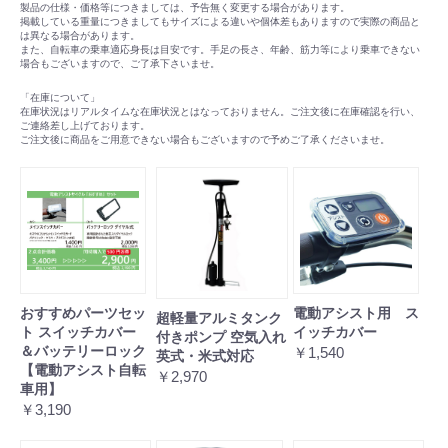
■適応身長：24インチ 約138cm以上
製品の仕様・価格等につきましては、予告無く変更する場合があります。
/26インチ 約141cm以上
掲載している重量につきましてもサイズによる違いや個体差もありますので実際の商品と
は異なる場合があります。
■サドル地上高さ：24インチ 約71.0cm ～86.0cm/26イン
また、自転車の乗車適応身長は目安です。手足の長さ、年齢、筋力等により乗車できない
場合もございますので、ご了承下さいませ。
チ 約74.0cm ～89.0cm
■重量：24インチ 26.8kg/26インチ 27.7kg
「在庫について」
■変速：シマノ内装3段
在庫状況はリアルタイムな在庫状況とはなっておりません。ご注文後に在庫確認を行い、
ご連絡差し上げております。
■タイヤサイズ：24x1-3/8/26x1-3/8
ご注文後に商品をご用意できない場合もございますので予めご了承くださいませ。
■ライト：バッテリーライト
■バッテリー：16.0Ah
■充電時間：約4.5時間
■1充電での走行距離：パワーモード：約59km / オートマ
チックモード：約70km / ロングモード：約107km
おすすめパーツセッ
電動アシスト用 ス
超軽量アルミタンク
ト スイッチカバー
イッチカバー
付きポンプ 空気入れ
＆バッテリーロック
￥1,540
英式・米式対応
【電動アシスト自転
￥2,970
車用】
￥3,190