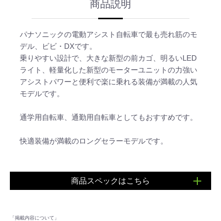
商品説明
パナソニックの電動アシスト自転車で最も売れ筋のモ
デル、ビビ・DXです。
乗りやすい設計で、大きな新型の前カゴ、明るいLED
ライト、軽量化した新型のモーターユニットの力強い
アシストパワーと便利で楽に乗れる装備が満載の人気
モデルです。
通学用自転車、通勤用自転車としてもおすすめです。
快適装備が満載のロングセラーモデルです。
商品スペックはこちら
■品番：FD433/FD633
■サイズ：24インチ/26インチ
「掲載内容について」