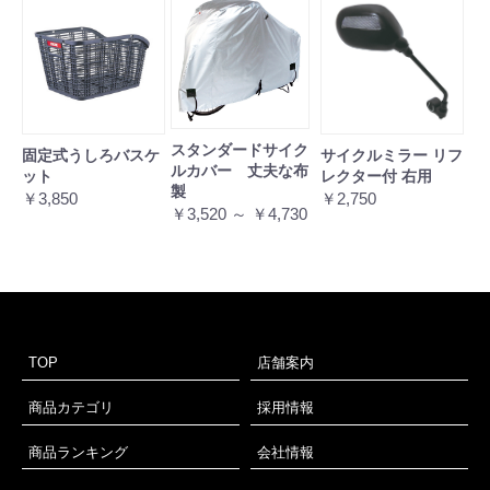
スタンダードサイク
固定式うしろバスケ
サイクルミラー リフ
ルカバー 丈夫な布
ット
レクター付 右用
製
￥3,850
￥2,750
￥3,520 ～ ￥4,730
TOP
店舗案内
商品カテゴリ
採用情報
商品ランキング
会社情報