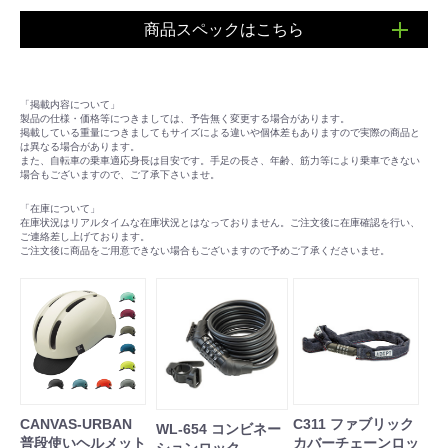
商品スペックはこちら
■フレーム：スチール
■適応身長：390mm 約140～150cm
「掲載内容について」
460mm 約160～175cm
製品の仕様・価格等につきましては、予告無く変更する場合があります。
510mm 約170～185cm
掲載している重量につきましてもサイズによる違いや個体差もありますので実際の商品と
は異なる場合があります。
■重量：約13kg
また、自転車の乗車適応身長は目安です。手足の長さ、年齢、筋力等により乗車できない
場合もございますので、ご了承下さいませ。
■ライト：LEDオートライト
■変速：シマノ製外装6段変速
「在庫について」
■カギ：なし
在庫状況はリアルタイムな在庫状況とはなっておりません。ご注文後に在庫確認を行い、
ご連絡差し上げております。
■サドル：コンフォートサドル
ご注文後に商品をご用意できない場合もございますので予めご了承くださいませ。
■キャリア：なし
■スタンド：サイドスタンド
■ブレーキ：Ｖブレーキ
■タイヤチューブ仕様：サイドブラウンタイヤ 700x38c
英式バルブ
CANVAS-URBAN
C311 ファブリック
WL-654 コンビネー
普段使いヘルメット
カバーチェーンロッ