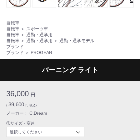
自転車
自転車
＞
スポーツ車
自転車
＞
通勤・通学用
自転車
＞
通勤・通学用
＞
通勤・通学モデル
ブランド
ブランド
＞
PROGEAR
バーニング ライト
36,000
円
39,600
(
円 税込)
メーカー： C.Dream
①サイズ・変速