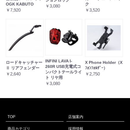
ションロック
OGK KABUTO
ク
￥3,080
￥7,920
￥3,520
INFINI LAVA I-
ロードキャッチャー
X Phone Holder（X
260R USB充電式コ
Ⅱ リアフェンダー
ﾌｫﾝﾌｫﾙﾀﾞｰ）
ンパクトテールライ
￥2,640
￥2,750
ト リヤ用
￥3,080
TOP
店舗案内
商品カテゴリ
採用情報