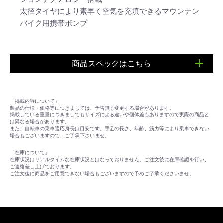
太径タイヤにより素早く空気を充填できるマウンテン
バイク用携帯ポンプ
商品スペックはこちら
■仏式、米式、英式に対応
■最大充填圧力：60psi
「掲載内容について」
■1ストロークの空気量：81.4cc
製品の仕様・価格等につきましては、予告無く変更する場合があります。
■サイズ：L223×W46×H34mm
掲載している重量につきましてもサイズによる違いや個体差もありますので実際の商品と
は異なる場合があります。
■重量：約126g
また、自転車の乗車適応身長は目安です。手足の長さ、年齢、筋力等により乗車できない
場合もございますので、ご了承下さいませ。
「在庫について」
在庫状況はリアルタイムな在庫状況とはなっておりません。ご注文後に在庫確認を行い、
ご連絡差し上げております。
ご注文後に商品をご用意できない場合もございますので予めご了承くださいませ。