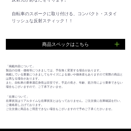
自転車のスポークに取り付ける、コンパクト・スタイ
リッシュな反射スティック！！
商品スペックはこちら
■対応スポーク：#13/#14
■入数：6本
「掲載内容について」
■サイズ：直径6mm×長さ50mm
製品の仕様・価格等につきましては、予告無く変更する場合があります。
掲載している重量につきましてもサイズによる違いや個体差もありますので実際の商品と
は異なる場合があります。
また、自転車の乗車適応身長は目安です。手足の長さ、年齢、筋力等により乗車できない
場合もございますので、ご了承下さいませ。
「在庫について」
在庫状況はリアルタイムな在庫状況とはなっておりません。ご注文後に在庫確認を行い、
ご連絡差し上げております。
ご注文後に商品をご用意できない場合もございますので予めご了承くださいませ。