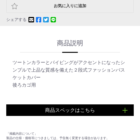
お気に入りに追加
シェアする
商品説明
ツートンカラーとパイピングがアクセントになったシ
ンプルで上品な質感を備えた２段式ファッションバス
ケットカバー
後ろカゴ用
商品スペックはこちら
■カバーサイズ：（約）幅380ｘ奥行480ｘ高さ300～
480mm
「掲載内容について」
製品の仕様・価格等につきましては、予告無く変更する場合があります。