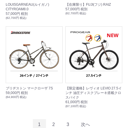
LOUISGARNEAU(ルイガノ)
【在庫限り】FUJI(フジ) RAIZ
CITYROAM8.0
57,000円 税別
57,000円 税別
(62,700円 税込)
(62,700円 税込)
ブリヂストン マークローザ 7S
【限定価格】レヴィオ LEVIO 27.5イ
59,000円 税別
ンチ 油圧ディスクブレーキ搭載クロ
(64,900円 税込)
スバイク
61,000円 税別
(67,100円 税込)
1
2
3
次へ