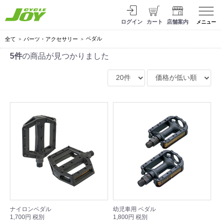
ログイン
カート
店舗案内
メニュー
ペダル
全て
パーツ・アクセサリー
5件
の商品が見つかりました
ナイロンペダル
幼児車用 ペダル
1,700円 税別
1,800円 税別