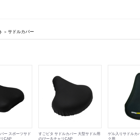
サドルカバー
ト
バー スポーツサド
すごピタ サドルカバー 大型サドル用
ゲル入りサドルカ
リCAP
のびーるチャリCAP
ク用