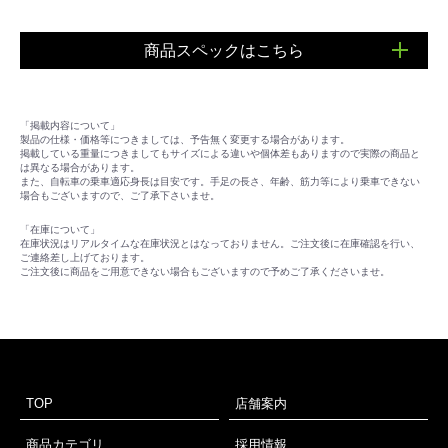
商品スペックはこちら
■サイズ：フリーサイズ（55-59cm） ■重量：290ｇ
「掲載内容について」
製品の仕様・価格等につきましては、予告無く変更する場合があります。
掲載している重量につきましてもサイズによる違いや個体差もありますので実際の商品と
は異なる場合があります。
また、自転車の乗車適応身長は目安です。手足の長さ、年齢、筋力等により乗車できない
場合もございますので、ご了承下さいませ。
「在庫について」
在庫状況はリアルタイムな在庫状況とはなっておりません。ご注文後に在庫確認を行い、
ご連絡差し上げております。
ご注文後に商品をご用意できない場合もございますので予めご了承くださいませ。
TOP
店舗案内
商品カテゴリ
採用情報