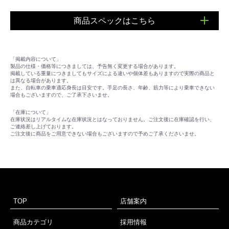
商品スペックはこちら
■材質：撥水加工の軽量ナイロン
■開き方：ワイド オープン Wジッパー
「掲載内容について」
■サイズ：L920 x W290 x H800mm
製品の仕様・価格等につきましては、予告無く変更する場合があります。
■重量：380g
掲載している重量につきましてもサイズによる違いや個体差もありますので実際の商品と
は異なる場合があります。
また、自転車の乗車適応身長は目安です。手足の長さ、年齢、筋力等により乗車できない
場合もございますので、ご了承下さいませ。
「在庫について」
在庫状況はリアルタイムな在庫状況とはなっておりません。ご注文後に在庫確認を行い、
ご連絡差し上げております。
ご注文後に商品をご用意できない場合もございますので予めご了承くださいませ。
TOP
店舗案内
商品カテゴリ
採用情報