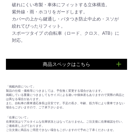
破れにくい布製・車体にフィットする立体構造。
紫外線・雨・ホコリをガードします。
カバーの上から鍵通し・バタつき防止中止め・スソが
絞れてぴったりフィット。
スポーツタイプ の自転車（ロード、クロス、ATB）に
対応。
商品スペックはこちら
■サイズ(約)：長さ 185cm×最大幅 60cm×高さ 88cm
「掲載内容について」
製品の仕様・価格等につきましては、予告無く変更する場合があります。
掲載している重量につきましてもサイズによる違いや個体差もありますので実際の商品と
は異なる場合があります。
また、自転車の乗車適応身長は目安です。手足の長さ、年齢、筋力等により乗車できない
場合もございますので、ご了承下さいませ。
「在庫について」
在庫状況はリアルタイムな在庫状況とはなっておりません。ご注文後に在庫確認を行い、
ご連絡差し上げております。
ご注文後に商品をご用意できない場合もございますので予めご了承くださいませ。