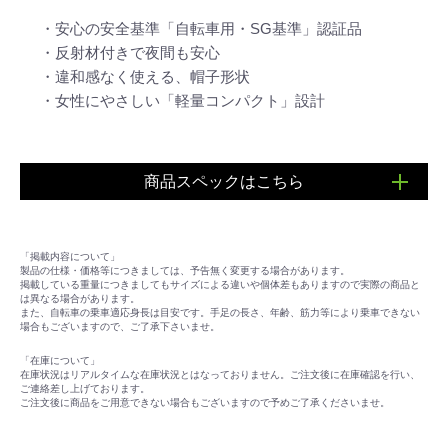
・安心の安全基準「自転車用・SG基準」認証品
・反射材付きで夜間も安心
・違和感なく使える、帽子形状
・女性にやさしい「軽量コンパクト」設計
商品スペックはこちら
■サイズ(頭周のめやす)：54～57cm
■重量：約350g
「掲載内容について」
製品の仕様・価格等につきましては、予告無く変更する場合があります。
※サイズはあくまで目安です。 製品の設計により同じサ
掲載している重量につきましてもサイズによる違いや個体差もありますので実際の商品と
は異なる場合があります。
イズ表示でも装着感が異なる場合があります。
また、自転車の乗車適応身長は目安です。手足の長さ、年齢、筋力等により乗車できない
場合もございますので、ご了承下さいませ。
ご購入の際は必ず一度ご試着ください。
「在庫について」
在庫状況はリアルタイムな在庫状況とはなっておりません。ご注文後に在庫確認を行い、
ご連絡差し上げております。
ご注文後に商品をご用意できない場合もございますので予めご了承くださいませ。